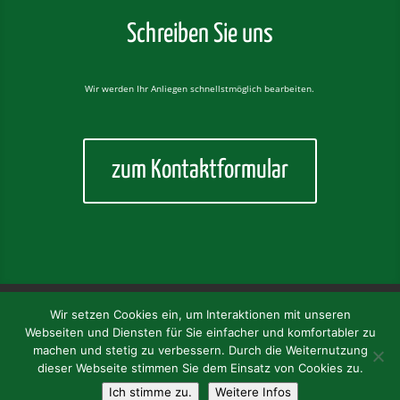
Schreiben Sie uns
Wir werden Ihr Anliegen schnellstmöglich bearbeiten.
zum Kontaktformular
Dahoam
Unsere Biere
Kultur
Brauerei
Wir setzen Cookies ein, um Interaktionen mit unseren
Heimat
Service
Kontakt
Webseiten und Diensten für Sie einfacher und komfortabler zu
Datenschutzerklärung
Impressum
machen und stetig zu verbessern. Durch die Weiternutzung
dieser Webseite stimmen Sie dem Einsatz von Cookies zu.
Klosterbrauerei Baumburg GmbH & Co.KG | Baumburg 20 | D-83352
Ich stimme zu.
Weitere Infos
Altenmarkt