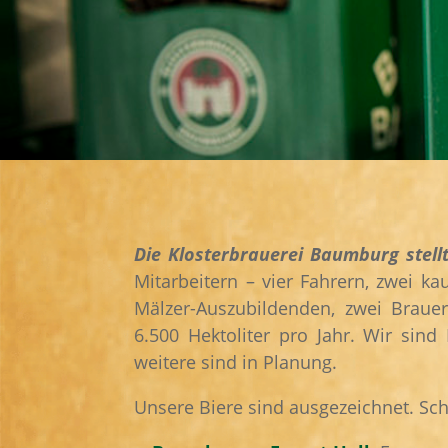
Die Klosterbrauerei Baumburg stellt
Mitarbeitern – vier Fahrern, zwei k
Mälzer-Auszubildenden, zwei Braue
6.500 Hektoliter pro Jahr. Wir sin
weitere sind in Planung.
Unsere Biere sind ausgezeichnet. Scho