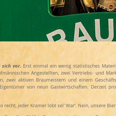
 sich vor.
Erst einmal ein wenig statistisches Mater
aufmännischen Angestellten, zwei Vertriebs- und Mark
rn, zwei aktiven Braumeistern und einem Geschäfts
d Eigentümer von neun Gastwirtschaften. Derzeit pro
 recht, jeder Kramer lobt sei‘ War‘. Nein, unsere Bier