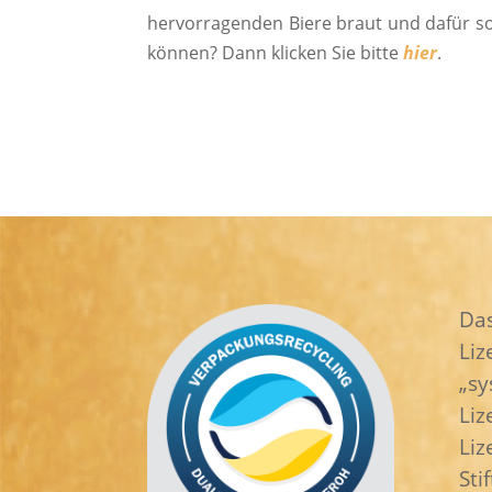
hervorragenden Biere braut und dafür sor
können? Dann klicken Sie bitte
hier
.
Da
Li
„sy
Liz
Liz
Sti