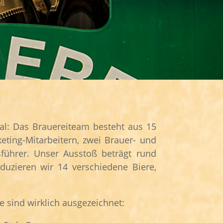
ial: Das Brauereiteam besteht aus 15
eting-Mitarbeitern, zwei Brauer- und
führer. Unser Ausstoß beträgt rund
duzieren wir 14 verschiedene Biere,
e sind wirklich ausgezeichnet: