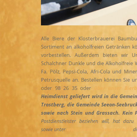
Alle Biere der Klosterbrauerei Baum
Sortiment an alkoholfreien Getränken k
vorbestellen. Außerdem bieten wir Un
Schalchner Dunkle und die Alkoholfreie
Fa. Pölz, Pepsi-Cola, Afri-Cola und Mine
Petrusquelle an. Bestellen können Sie un
oder 98 26 35 oder
über unser Bierb
Heimdienst geliefert wird in die Gemei
Trostberg, die Gemeinde Seeon-Seebruc
sowie nach Stein und Grassach. Kein 
Postdienstleister beziehen will, hat dazu
sowie unter
www.bavarianbeerstore.de
d