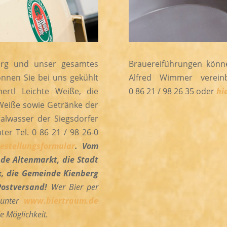
burg und unser gesamtes
Brauereiführungen könn
önnen Sie bei uns gekühlt
Alfred Wimmer vereinb
ertl Leichte Weiße, die
0 86 21 / 98 26 35 oder
hi
 Weiße sowie Getränke der
ralwasser der Siegsdorfer
ter Tel. 0 86 21 / 98 26-0
estellungsformular
. Vom
nde Altenmarkt, die Stadt
k, die Gemeinde Kienberg
Postversand!
Wer Bier per
 unte
r
www.biertraum.de
ie Möglichkeit.