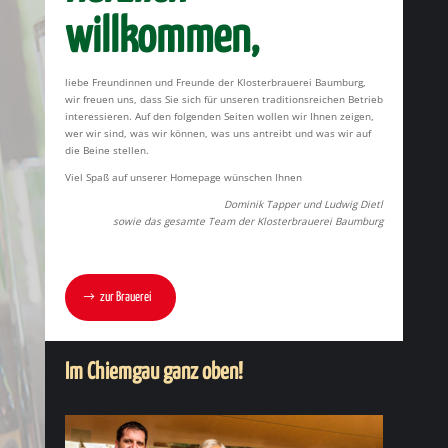
willkommen,
liebe Freundinnen und Freunde der Klosterbrauerei Baumburg,
wir freuen uns, dass Sie sich für unseren traditionsreichen Betrieb
interessieren. Auf den folgenden Seiten wollen wir Ihnen zeigen,
wer wir sind, was wir können, was uns antreibt und was wir auf
die Beine stellen.
Viel Spaß auf unserer Homepage wünschen Ihnen
Dominik Tapper und Ludwig Dietl
sowie das gesamte Team der Klosterbrauerei Baumburg
zur Brauerei
Im Chiemgau ganz oben!