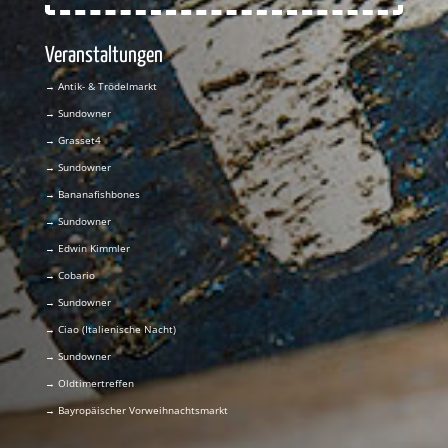
Veranstaltungen
→ Antik- & Trödelmarkt
→ Sundowner
→ Grasset4
→ Sundowner
→ Bananafishbones
→ Sundowner
→ Edwin Kimmler
→ Cobario
→ Sundowner
→ Ciao (Italienische Nacht)
→ Sundowner
→ Oldtimertreffen
→ Bayropäischer Vorweihnachtsmarkt