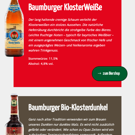
Baumburger KlosterWeiße
Der lang haltende cremige Schaum verleiht der
Klosterweißen ein stolzes Aussehen. Die natürliche
Hefetrübung durchbricht die strohgelbe Farbe des Bieres.
Leichte fruchtige Noten – typisch für bayrisches Weißbier –
mit einem angenehmen Geschmack von frischer Hefe und
ein ausgeprägtes Weizen- und Nelkenaroma ergeben
wahren Trinkgenuss.
Stammwürze: 11,5%
Alkohol: 4,8% vol.
zum Biershop
Baumburger Bio-Klosterdunkel
Ganz nach alter Tradition verwenden wir zum Brauen
unseres Dunklen nur dunkles Malz. Es wird nicht zusätzlich
gefärbt oder verändert. Wie schon zu Opas Zeiten wird ein
aufwändiges Zweimaischverfahren angewandt. Außerdem