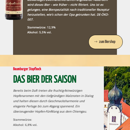
wird dieses Bier – wie früher – nicht filtriert. Uns ist es
gelungen, eine Bierspezialität nach traditioneller Rezeptur
herzustellen, wie’s schon der Opa getrunken hat. DE-ÖKO-
007.
Stammwürze: 12,9%
Alkohol: 5,5% vol.
zum Biershop
Baumburger Stopfbock
DAS BIER DER SAISON
Bereits beim Duft treten die fruchtig-feinwürzigen
Hopfenaromen mit den tiefgründigen Malznoten in Dialog
und halten diesen durch Geschmacksharmonie und
elegante Perlage bis zum Abgang spannend. Ein
überzeugender Hopfen-Fünfklang aus dem Chiemgau.
Stammwürze:
Alkohol: 6,8% vol.