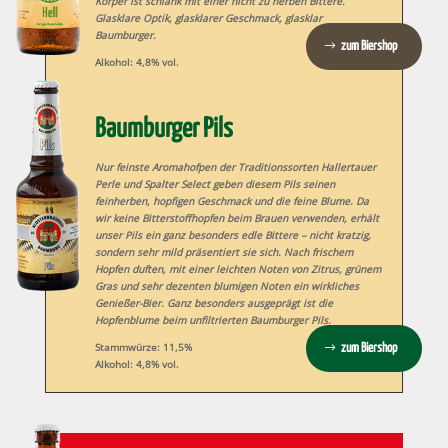
Körper ist schlank mit einer nicht zu herben Bittere.
Glasklare Optik, glasklarer Geschmack, glasklar
Baumburger.
zum Biershop
Alkohol: 4,8% vol.
Baumburger Pils
Nur feinste Aromahofpen der Traditionssorten Hallertauer
Perle und Spalter Select geben diesem Pils seinen
feinherben, hopfigen Geschmack und die feine Blume. Da
wir keine Bitterstoffhopfen beim Brauen verwenden, erhält
unser Pils ein ganz besonders edle Bittere – nicht kratzig,
sondern sehr mild präsentiert sie sich. Nach frischem
Hopfen duften, mit einer leichten Noten von Zitrus, grünem
Gras und sehr dezenten blumigen Noten ein wirkliches
Genießer-Bier. Ganz besonders ausgeprägt ist die
Hopfenblume beim unfiltrierten Baumburger Pils.
Stammwürze:
11,5%
zum Biershop
Alkohol:
4,8% vol.