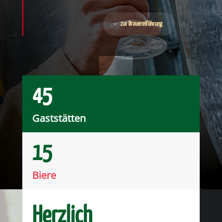
zur Brauereiführung
45
Gaststätten
15
Biere
Herzlich