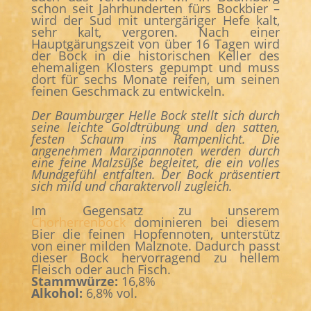
schon seit Jahrhunderten fürs Bockbier –
wird der Sud mit untergäriger Hefe kalt,
sehr kalt, vergoren. Nach einer
Hauptgärungszeit von über 16 Tagen wird
der Bock in die historischen Keller des
ehemaligen Klosters gepumpt und muss
dort für sechs Monate reifen, um seinen
feinen Geschmack zu entwickeln.
Der Baumburger Helle Bock stellt sich durch
seine leichte Goldtrübung und den satten,
festen Schaum ins Rampenlicht. Die
angenehmen Marzipannoten werden durch
eine feine Malzsüße begleitet, die ein volles
Mundgefühl entfalten. Der Bock präsentiert
sich mild und charaktervoll zugleich.
Im Gegensatz zu unserem
Chorherrenbock
dominieren bei diesem
Bier die feinen Hopfennoten, unterstütz
von einer milden Malznote. Dadurch passt
dieser Bock hervorragend zu hellem
Fleisch oder auch Fisch.
Stammwürze:
16,8%
Alkohol:
6,8% vol.