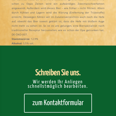
schon zu Opas Zeiten wird ein aufwändiges Zweimaischverfahren
angewandt. Außerdem wird dieses Bier – wie früher – nicht filtriert. Allein
durch Kühlen und Lagern wird die Klärung (Entfernung der Trübstoffe)
erreicht. Deswegen führen wir im Zutatenverzeichnis auch noch die Hefe
auf, obwohl das Bier soweit geklärt ist, dass die Hefe mit bloßem Auge
nicht mehr zu sehen ist. So ist es uns gelungen, eine Bierspezialität nach
traditioneller Rezeptur herzustellen, wie es schon der Opa getrunken hat.
DE-ÖKO-007.
Stammwürze:
12,9%
Alkohol:
5,5% vol.
Schreiben Sie uns.
Wir werden Ihr Anliegen
schnellstmöglich bearbeiten.
zum Kontaktformular