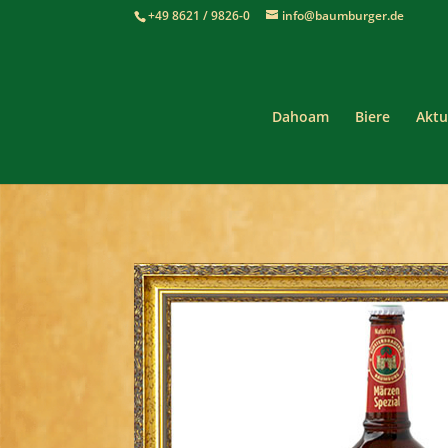
+49 8621 / 9826-0
info@baumburger.de
Dahoam
Biere
Aktu