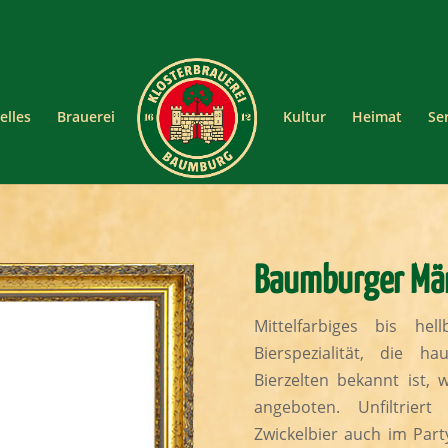
elles
Brauerei
Kultur
Heimat
Se
Baumburger Mär
Mittelfarbiges bis hel
Bierspezialität, die 
Bierzelten bekannt ist, 
angeboten. Unfiltrier
Zwickelbier auch im Party