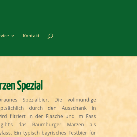
rvice
Kontakt
zen Spezial
lbraunes Spezialbier. Die vollmundige
hauptsächlich durch den Ausschank in
wird filtriert in der Flasche und im Fass
t gibt’s das Baumburger Märzen als
fass. Ein typisch bayrisches Festbier für