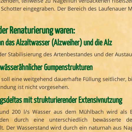
enden, teilweise zu Nagelfluh verbackenen rißeiszei
en Schotter eingegraben. Der Bereich des Laufenauer M
 der Renaturierung waren:
n das Alzaltwasser (Alzweiher) und die Alz
er Stabilisierung des Artenbestandes und der Austau
lgewässerähnlicher Gumpenstrukturen
oll eine weitgehend dauerhafte Füllung seitlicher,
indung ist nicht vorgesehen.
ngsdeltas mit strukturierender Extensivnutzung
und 200 l/s Wasser aus dem Mühlbach wird als Ba
den durch eine unterschiedlich bewässerte delta
t. Der Wasserstand wird durch ein naturnah aus Nage