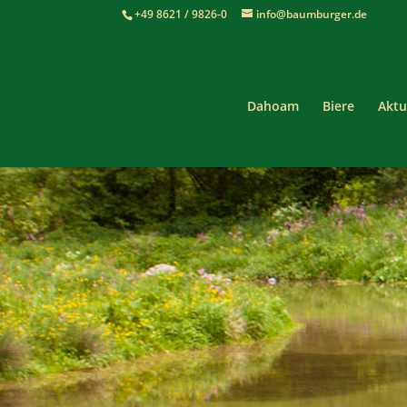
+49 8621 / 9826-0
info@baumburger.de
Dahoam
Biere
Aktu