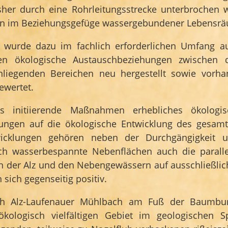
isher durch eine Rohrleitungsstrecke unterbrochen 
en im Beziehungsgefüge wassergebundener Lebensräu
er wurde dazu im fachlich erforderlichen Umfang
 ökologische Austauschbeziehungen zwischen 
liegenden Bereichen neu hergestellt sowie vorha
ewertet.
 initiierende Maßnahmen erhebliches ökologis
rkungen auf die ökologische Entwicklung des gesa
wicklungen gehören neben der Durchgängigkeit 
urch wasserbespannte Nebenflächen auch die paral
in der Alz und den Nebengewässern auf ausschließlich 
ich gegenseitig positiv.
ich Alz-Laufenauer Mühlbach am Fuß der Baumbu
kologisch vielfältigen Gebiet im geologischen Sp