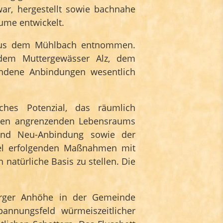
war, hergestellt sowie bachnahe
me entwickelt.
 aus dem Mühlbach entnommen.
dem Muttergewässer Alz, dem
ndene Anbindungen wesentlich
ches Potenzial, das räumlich
mten angrenzenden Lebensraums
und Neu-Anbindung sowie der
lel erfolgenden Maßnahmen mit
natürliche Basis zu stellen. Die
rger Anhöhe in der Gemeinde
annungsfeld würmeiszeitlicher