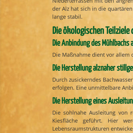
Niederterrassen mit den angrenz
der Alz hat sich in die quartär
lange stabil.
Die ökologischen Teilziele
Die Anbindung des Mühlbachs a
Die Maßnahme dient vor allem d
Die Herstellung alznaher stil
Durch zusickerndes Bachwasser s
erfolgen. Eine unmittelbare Anb
Die Herstellung eines Ausleitu
Die sohlnahe Ausleitung von r
Kiesfläche geführt. Hier wer
Lebensraumstrukturen entwickel