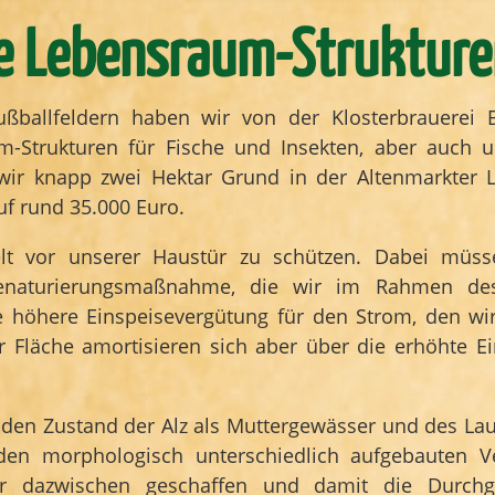
 Lebensraum-Strukture
ußballfeldern haben wir von der Klosterbrauerei
-Strukturen für Fische und Insekten, aber auch
ir knapp zwei Hektar Grund in der Altenmarkter La
uf rund 35.000 Euro.
lt vor unserer Haustür zu schützen. Dabei müsse
 Renaturierungsmaßnahme, die wir im Rahmen des 
e höhere Einspeisevergütung für den Strom, den wi
 Fläche amortisieren sich aber über die erhöhte Ei
en Zustand der Alz als Muttergewässer und des La
rden morphologisch unterschiedlich aufgebauten 
 dazwischen geschaffen und damit die Durchgän