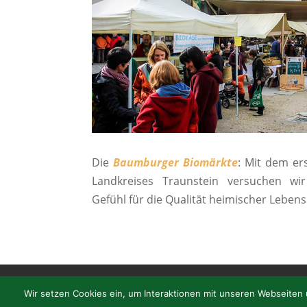
Die
Baumburger Biomärkte
: Mit dem er
Landkreises Traunstein versuchen wi
Gefühl für die Qualität heimischer Lebens
Dahoam
Unsere Biere
Kultur
Brauer
Wir setzen Cookies ein, um Interaktionen mit unseren Webseiten