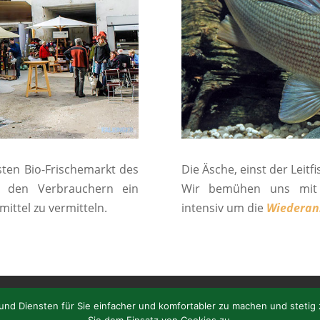
sten Bio-Frischemarkt des
Die Äsche, einst der Leitf
r den Verbrauchern ein
Wir bemühen uns mit d
mittel zu vermitteln.
intensiv um die
Wiederan
ei
Heimat
Service
Kontakt
Datenschutzerklärung
 und Diensten für Sie einfacher und komfortabler zu machen und stetig