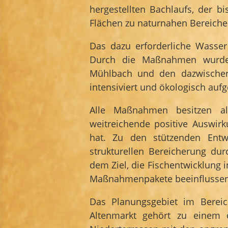
hergestellten Bachlaufs, der b
Flächen zu naturnahen Bereich
Das dazu erforderliche Wass
Durch die Maßnahmen wurden
Mühlbach und den dazwischen
intensiviert und ökologisch aufg
Alle Maßnahmen besitzen als
weitreichende positive Auswi
hat. Zu den stützenden Ent
strukturellen Bereicherung d
dem Ziel, die Fischentwicklung 
Maßnahmenpakete beeinflussen s
Das Planungsgebiet im Bere
Altenmarkt gehört zu einem ö