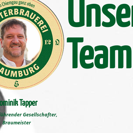
Unser
Team
ominik Tapper
ührender Gesellschafter,
Braumeister