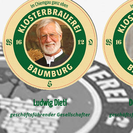
Ludwig Dietl
D
geschäftsführender Gesellschafter
geschäftsf