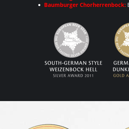
Baumburger Chorherrenbock:
E